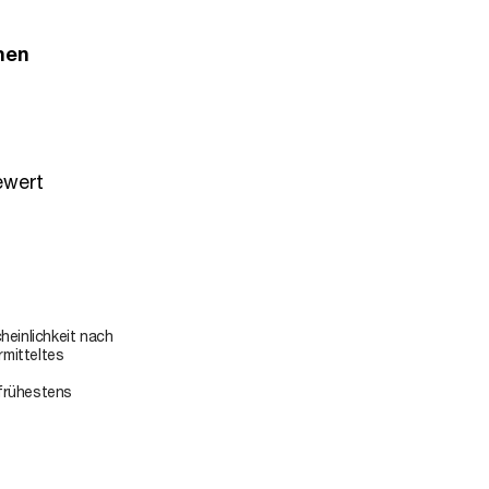
men
ewert