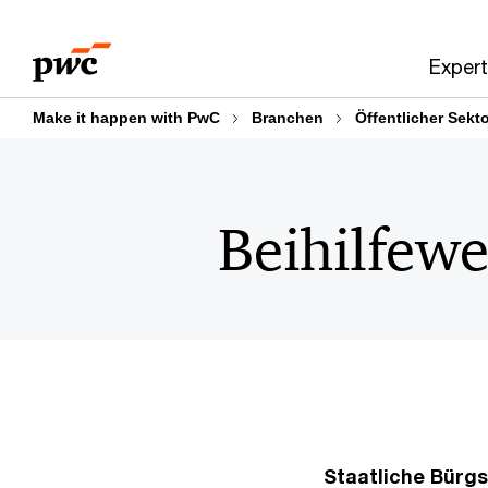
Skip
Skip
to
to
Expert
content
footer
Make it happen with PwC
Branchen
Öffentlicher Sekt
Beihilfew
Staatliche Bürgs